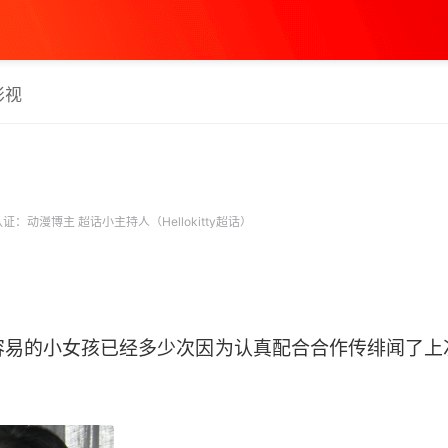
影视
证：动漫博主 超话小主持人（Hellokitty超话）
容易的小女孩已经多少次因为认真配合合作传绯闻了上