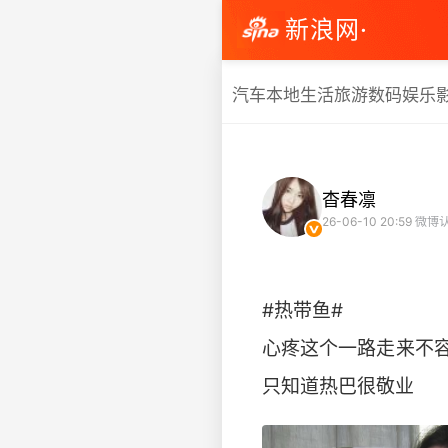
新浪网·
汽车
本地生活
旅游
数码
娱乐
杳春凛
26-06-10 20:59
微博认
#热带鱼#
心疼这个一路走来不
只知道热巴很敬业 ​