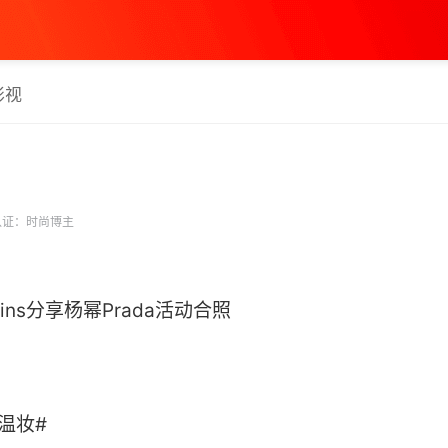
影视
证：时尚博主
ns分享杨幂Prada活动合照
妆# ​