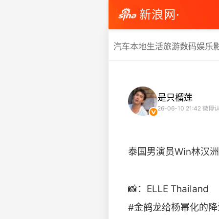
新浪网·
汽车
本地生活
旅游
数码
娱乐
是只榴莲
26-06-10 21:42
微博认
泰国男演员Win林汉洲i
📸：ELLE Thailand
#金鹤龙给杨幂化的降温