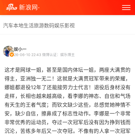
新浪网·
汽车
本地生活
旅游
数码
娱乐
影视
娱小一
26-06-10 22:43
微博认证：娱乐博主
这才是网球一姐，甚至是国内体坛一姐，两座大满贯的
得主，亚洲独一无二！这就是大满贯冠军带来的荣耀，
娜姐都退役12年了还能接劳力士代言！退役后身材没有
走样，长相也越来越高级，看李娜的神态、自信和气场
有天生的王者气度；而钦文缺少这些，总感觉她神情不
安，缺少自信，擦鼻成了标志性动作。李娜是一个非常
非常优秀的运动员，夺过一次冠军后没有因为挣到钱而
沉沦，苦练多年后又一次夺冠。不像有的人拿一次冠军