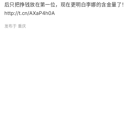
后只把挣钱放在第一位，现在更明白李娜的含金量了！
http://t.cn/AXaP4h0A
发布于 重庆