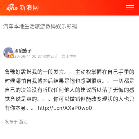
新浪网·
汽车
本地生活
旅游
数码
娱乐
影视
酒酿熊子
26-06-11 00:37
微博认证：娱乐博主
鲁豫好震撼我的一段发言。。主动权掌握在自己手里的
时候哪怕自我博弈后结果是输也感到很爽。。一切都是
自己的决策没有听取任何他人的建议所以落子无悔的感
觉竟然是爽的。。。你可以做错但能改变现状的人也只
有你本身。。 http://t.cn/AXaP0wo0 ​
发布于 浙江