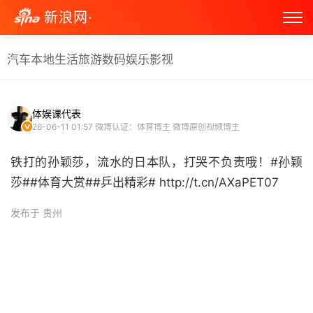
新浪网·
汽车
本地生活
旅游
数码
娱乐
影视
体娱课代表
26-06-11 01:57
微博认证：体育博主 微博原创视频博主
铁打的孙颖莎，流水的日本队，打哭不负责哦！#孙颖
莎##体育大赏##乒出精彩# http://t.cn/AXaPET07 ​
发布于 贵州