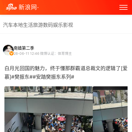
新浪网·
汽车
本地生活
旅游
数码
娱乐
影视
南嫱第二季
26-06-11 12:46
微博认证：体育博主
白月光回国的魅力，终于懂那群霸道总裁文的逻辑了[爱
慕]#樊振东##安踏樊振东系列# ​