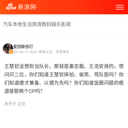
新浪网·
汽车
本地生活
旅游
数码
娱乐
影视
爱因斯但玎
26-06-11 16:01
微博认证：体育博主
王楚钦没想到当队长，那就是秦志戬、王浩安排的。想
问问二位，你们知道王楚钦摔拍、偷笑、骂队医吗？你
们知道德才兼备、以德为先吗？你们知道饭圈问题的根
源是那两个CP吗？ ​
发布于 北京