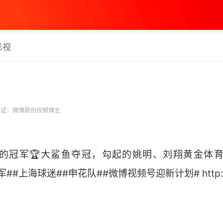
影视
证：微博原创视频博主
的冠军🏆大鲨鱼夺冠，勾起的姚明、刘翔黄金体育
军##上海球迷##申花队##微博视频号迎新计划# http://t.