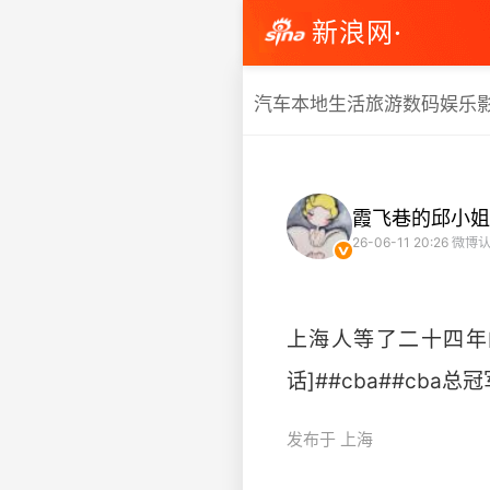
新浪网·
汽车
本地生活
旅游
数码
娱乐
霞飞巷的邱小姐
26-06-11 20:26
微博认
上海人等了二十四年
话]##cba##cba总冠
发布于 上海