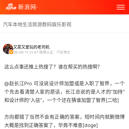
新浪网·
汽车
本地生活
旅游
数码
娱乐
影视
又菜又爱玩的老司机
26-06-11 21:47
微博认证：汽车博主
这么点事还推上热搜了？谁在帮买的热搜啊？
@赵长江Pro 可没说设计师加盟或是入职了智界，一个
个先去看清楚人家的原话，长江总说的是人才的“加持”
和设计师的“入驻”，一个个还在猜谁加盟了智界[二哈]
方向都错了当然不会有正确的答案，短时间内就删微博
大概是找到正确答案了，毕竟不难查[doge]