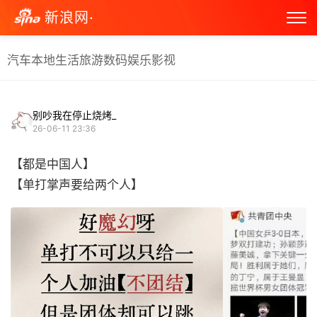
新浪网·
汽车
本地生活
旅游
数码
娱乐
影视
别吵我在停止烧烤_
26-06-11 23:36
【都是中国人】
【单打掌声要给两个人】 ​