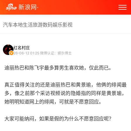
新浪网·
汽车
本地生活
旅游
数码
娱乐
影视
红名村庄
26-06-12 01:25
微博认证：娱乐博主
迪丽热巴和陈飞宇最多算男生喜欢她，仅此而已。
真正值得关注的还是迪丽热巴和黄景瑜，他俩的绯闻最
多，像之前那个采访视频说的隐婚指的同样是黄景瑜，
她明明知道网上的绯闻，可就是不愿意回应。
大家可能纳闷，如果是假的为什么不愿意回应呢？