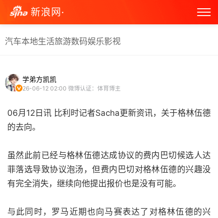
新浪网·
汽车
本地生活
旅游
数码
娱乐
影视
学弟方凯凯
26-06-12 02:00
微博认证：体育博主
06月12日讯 比利时记者Sacha更新资讯，关于格林伍德
的去向。
虽然此前已经与格林伍德达成协议的费内巴切候选人达
菲落选导致协议泡汤，但费内巴切对格林伍德的兴趣没
有完全消失，继续向他提出报价也是没有可能。
与此同时，罗马近期也向马赛表达了对格林伍德的兴