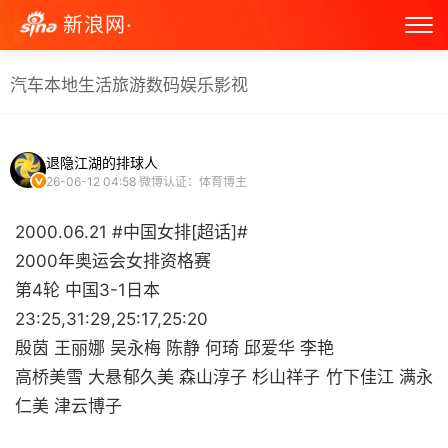
新浪网·
汽车
本地生活
旅游
数码
娱乐
影视
退隐江湖的排球人
26-06-12 04:58
微博认证：体育博主
2000.06.21 #中国女排[超话]#
2000年奥运会女排资格赛
第4轮 中国3-1日本
23:25,31:29,25:17,25:20
殷茵 王丽娜 吴永梅 陈静 何琦 邱爱华 李艳
高桥美雪 大悬郁久美 森山淳子 杉山祥子 竹下佳江 满永
仁美 津云博子