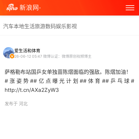
新浪网·
汽车
本地生活
旅游
数码
娱乐
影视
爱生活和体育
26-06-12 05:47
微博认证：微博原创视频博主
萨格勒布站国乒女单独苗陈熠面临的强敌。陈熠加油！
#涨姿势##亿点曝光计划##体育##乒乓球#
http://t.cn/AXa2ZyW3 ​
发布于 河北