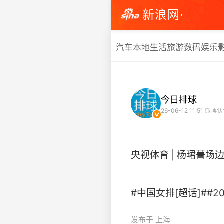
新浪网·
汽车
本地生活
旅游
数码
娱乐
今日排球
26-06-12 11:51
微博认
央视体育 | 杨珺菁场
#中国女排[超话]##2026
发布于 上海