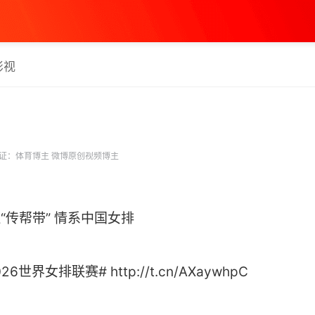
影视
证：体育博主 微博原创视频博主
边“传帮带” 情系中国女排
世界女排联赛# http://t.cn/AXaywhpC ​