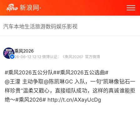
新浪网·
汽车
本地生活
旅游
数码
娱乐
影视
乘风2026
26-06-12 12:12
微博认证：《乘风2026》官方微博
#乘风2026五公分队##乘风2026五公选曲#
@王濛 主动争取@陈凯琳GC 入队，一句“凯琳像钻石一
样珍贵”温柔又戳心，直接组队成功，这样的真诚谁能拒
绝～#乘风2026# http://t.cn/AXayUcDg ​