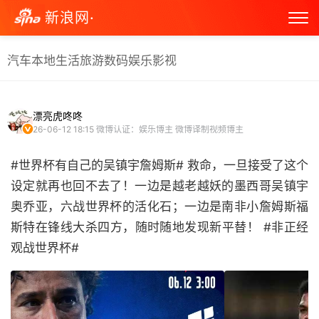
新浪网·
汽车
本地生活
旅游
数码
娱乐
影视
漂亮虎咚咚
26-06-12 18:15
微博认证：娱乐博主 微博译制视频博主
#世界杯有自己的吴镇宇詹姆斯# 救命，一旦接受了这个
设定就再也回不去了！一边是越老越妖的墨西哥吴镇宇
奥乔亚，六战世界杯的活化石；一边是南非小詹姆斯福
斯特在锋线大杀四方，随时随地发现新平替！ #非正经
观战世界杯# ​