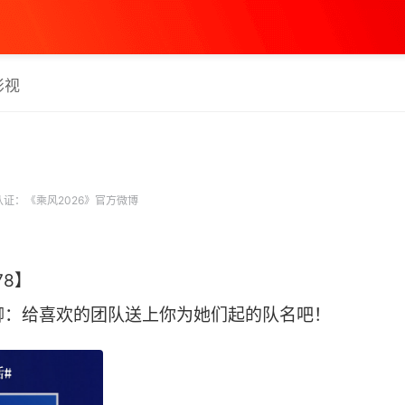
影视
证：《乘风2026》官方微博
78】
聊聊：给喜欢的团队送上你为她们起的队名吧！ ​