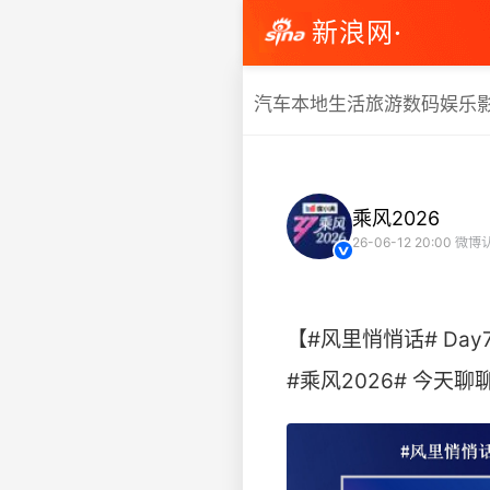
新浪网·
汽车
本地生活
旅游
数码
娱乐
乘风2026
26-06-12 20:00
微博认
【#风里悄悄话# Day
#乘风2026# 今天