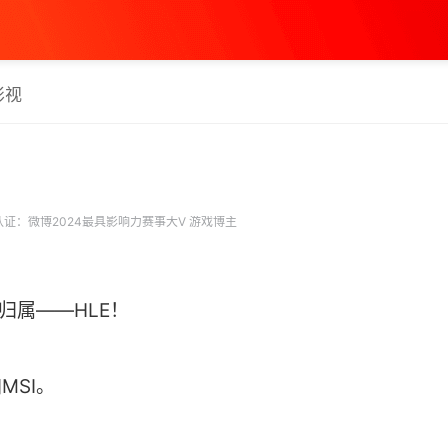
影视
证：微博2024最具影响力赛事大V 游戏博主
票归属——HLE！
MSI。