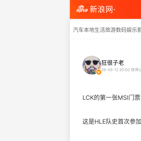
新浪网·
汽车
本地生活
旅游
数码
娱乐
狂很子老
26-06-12 20:00
微博认
LCK的第一张MSI门
这是HLE队史首次参加