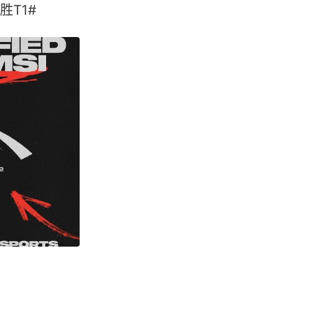
T1# ​