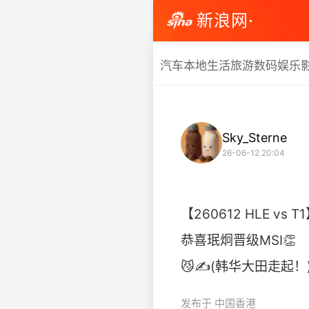
新浪网·
汽车
本地生活
旅游
数码
娱乐
Sky_Sterne
26-06-12 20:04
【260612 HLE vs T
恭喜珉炯晋级MSI👏
😼✍️(韩华大田走起！) htt
发布于 中国香港