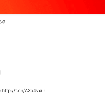
影视
1】
p://t.cn/AXa4vxur ​