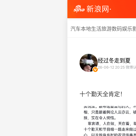
新浪网·
汽车
本地生活
旅游
数码
娱乐
经过冬走到夏
26-06-12 20:25
微博认
十个勤天全肯定！ ​