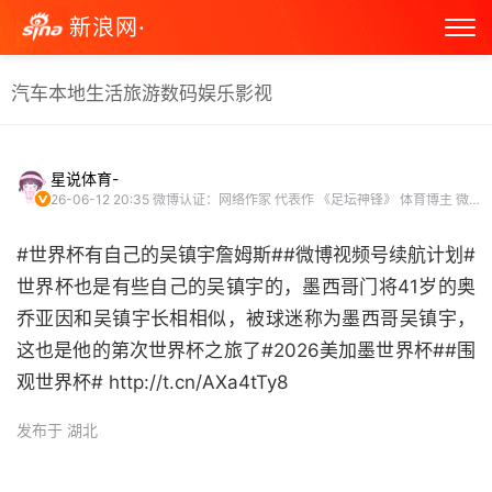
新浪网·
汽车
本地生活
旅游
数码
娱乐
影视
星说体育-
26-06-12 20:35
微博认证：网络作家 代表作 《足坛神锋》 体育博主 微博原创视频博主
#世界杯有自己的吴镇宇詹姆斯##微博视频号续航计划#
世界杯也是有些自己的吴镇宇的，墨西哥门将41岁的奥
乔亚因和吴镇宇长相相似，被球迷称为墨西哥吴镇宇，
这也是他的第次世界杯之旅了#2026美加墨世界杯##围
观世界杯# http://t.cn/AXa4tTy8 ​
发布于 湖北