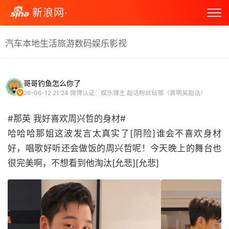
新浪网·
汽车
本地生活
旅游
数码
娱乐
影视
哥哥钓鱼怎么你了
26-06-12 21:24
微博认证：娱乐博主 超话粉丝钻咖（黄明昊超话）
#那英 我好喜欢周兴哲的身材#
哈哈哈那姐这波发言太真实了[阴险]谁会不喜欢身材
好，唱歌好听还会做饭的周兴哲呢！今天晚上的舞台也
很完美啊，不想看到他淘汰[允悲][允悲] ​