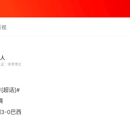
影视
人
证：体育博主
排[超话]#
赛
国3-0巴西