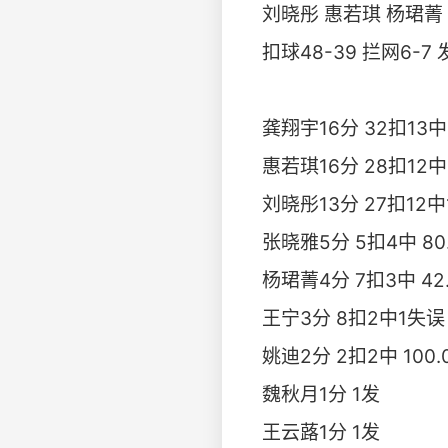
刘晓彤 惠若琪 杨珺菁
扣球48-39 拦网6-7 
龚翔宇16分 32扣13中4
惠若琪16分 28扣12中3
刘晓彤13分 27扣12中1
张晓雅5分 5扣4中 80.
杨珺菁4分 7扣3中 42.
王宁3分 8扣2中1失误 1
姚迪2分 2扣2中 100.
魏秋月1分 1发
王云蕗1分 1发