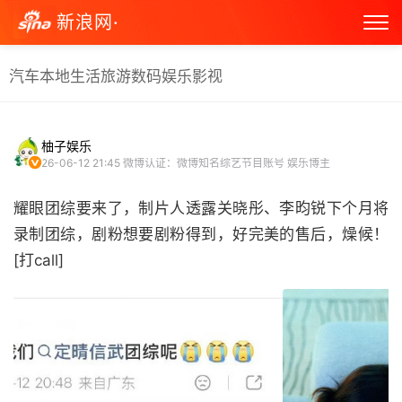
新浪网·
汽车
本地生活
旅游
数码
娱乐
影视
柚子娱乐
26-06-12 21:45
微博认证：微博知名综艺节目账号 娱乐博主
耀眼团综要来了，制片人透露关晓彤、李昀锐下个月将
录制团综，剧粉想要剧粉得到，好完美的售后，燥候！
[打call] ​