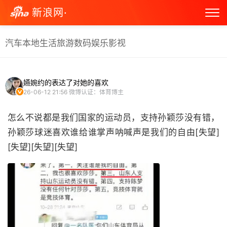
新浪网·
汽车
本地生活
旅游
数码
娱乐
影视
嬿婉约的表达了对她的喜欢
26-06-12 21:56
微博认证：体育博主
怎么不说都是我们国家的运动员，支持孙颖莎没有错，
孙颖莎球迷喜欢谁给谁掌声呐喊声是我们的自由[失望]
[失望][失望][失望] ​