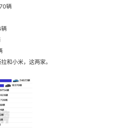
970辆
76辆
辆
辆
斯拉和小米，这两家。