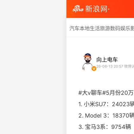
新浪网·
汽车
本地生活
旅游
数码
娱乐
向上电车
26-06-13 20:57
微博
#大v聊车#5月份20
1. 小米SU7：24023
2. Model 3：18370
3. 宝马3系：9754辆