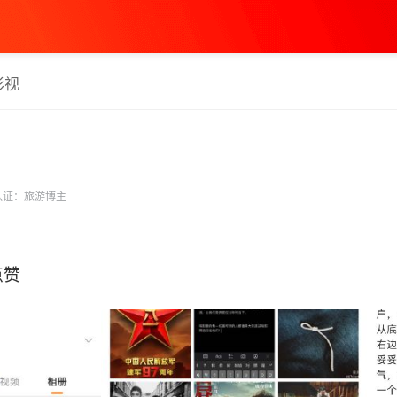
影视
认证：旅游博主
 ​