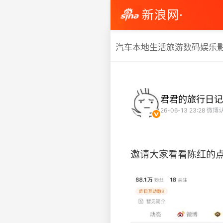
新浪网·
汽车
本地生活
旅游
数码
娱乐
君君的旅行日记
26-06-13 23:28
微博
邀请大家看看陈红的点赞