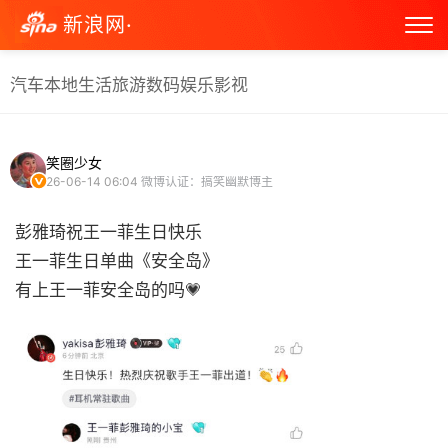
新浪网·
汽车
本地生活
旅游
数码
娱乐
影视
笑圈少女
26-06-14 06:04
微博认证：搞笑幽默博主
彭雅琦祝王一菲生日快乐
王一菲生日单曲《安全岛》
有上王一菲安全岛的吗💗 ​