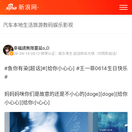
新浪网·
汽车
本地生活
旅游
数码
娱乐
影视
幸福請無限蔓延o_O
26-06-14 06:12
微博认证：娱乐博主 超话粉丝大咖（刘雨昕超话）
#鱼你有染[超话]#[给你小心心] #王一菲0614生日快乐
#
妈妈妈咪你们是故意的还是不小心的[doge][doge][给你
小心心][给你小心心] ​