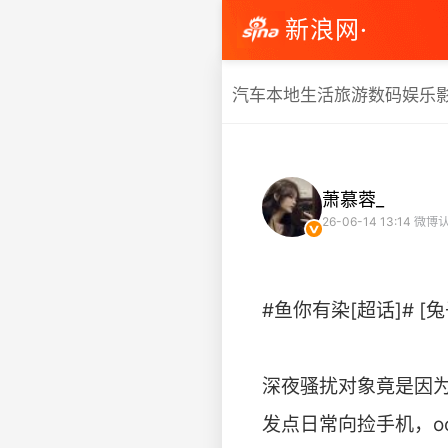
新浪网·
汽车
本地生活
旅游
数码
娱乐
萧慕蓉_
26-06-14 13:14
微博认
#鱼你有染[超话]# [
深夜骚扰对象竟是因为
发点日常向捡手机，ooc预警