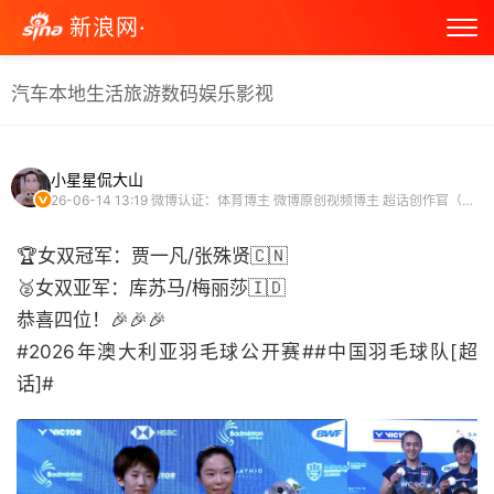
新浪网·
汽车
本地生活
旅游
数码
娱乐
影视
小星星侃大山
26-06-14 13:19
微博认证：体育博主 微博原创视频博主 超话创作官（中国羽毛球队超话）
🏆女双冠军：贾一凡/张殊贤🇨🇳
🥈女双亚军：库苏马/梅丽莎🇮🇩
恭喜四位！🎉🎉🎉
#2026年澳大利亚羽毛球公开赛##中国羽毛球队[超
话]# ​