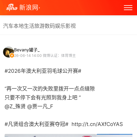
新浪网·
汽车
本地生活
旅游
数码
娱乐
影视
Bevany罐子_
26-06-14 14:00
微博认证：体育博主
#2026年澳大利亚羽毛球公开赛#
“再一次又一次的失败里拨开一点点缝隙
只要不停下会有光照到我身上吧 ”
@Z_殊贤 @贾一凡_F
#凡贤组合澳大利亚赛夺冠# ​ http://t.cn/AXfCoYAS ​