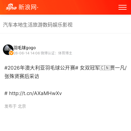
新浪网·
汽车
本地生活
旅游
数码
娱乐
影视
羽毛球gogo
26-06-14 14:06
微博认证：体育博主
#2026年澳大利亚羽毛球公开赛# 女双冠军🇨🇳贾一凡/
张殊贤赛后采访
# http://t.cn/AXaMHwXv ​
发布于 北京