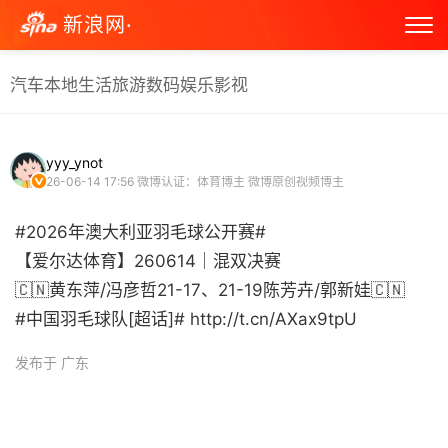
新浪网·
汽车
本地生活
旅游
数码
娱乐
影视
yyy_ynot
26-06-14 17:56
微博认证：体育博主 微博原创视频博主
#2026年澳大利亚羽毛球公开赛#
【爱尔达体育】260614｜混双决赛
🇨🇳黄东萍/冯彦哲21-17、21-19陈芳卉/郭新娃🇨🇳
#中国羽毛球队[超话]# http://t.cn/AXax9tpU ​
发布于 广东