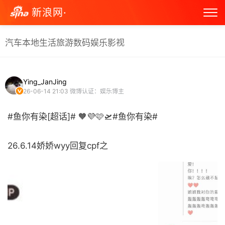
新浪网·
汽车
本地生活
旅游
数码
娱乐
影视
Ying_JanJing
26-06-14 21:03
微博认证：娱乐博主
#鱼你有染[超话]# 🧡💜🩷🛫#鱼你有染#
26.6.14娇娇wyy回复cpf之 ​