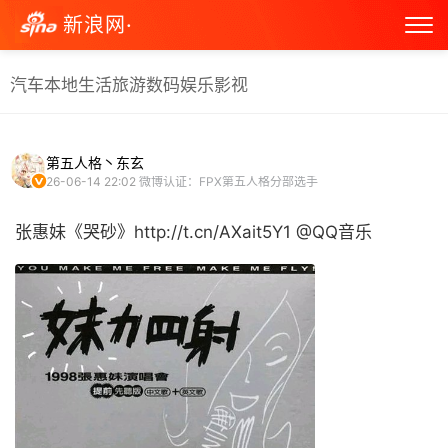
新浪网·
汽车
本地生活
旅游
数码
娱乐
影视
第五人格丶东玄
26-06-14 22:02
微博认证：FPX第五人格分部选手
张惠妹《哭砂》http://t.cn/AXait5Y1 @QQ音乐 ​