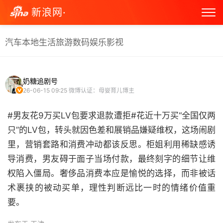
新浪网·
汽车
本地生活
旅游
数码
娱乐
影视
奶糖追剧号
26-06-15 09:25
微博认证：母婴育儿博主
#男友花9万买LV包要求退款遭拒#花近十万买“全国仅两
只”的LV包，转头就因色差和展销品嫌疑维权，这场闹剧
里，营销套路和消费冲动都该反思。柜姐利用稀缺感诱
导消费，男友碍于面子当场付款，最终刻字的细节让维
权陷入僵局。奢侈品消费本应是愉悦的选择，而非被话
术裹挟的被动买单，理性判断远比一时的情绪价值重
要。