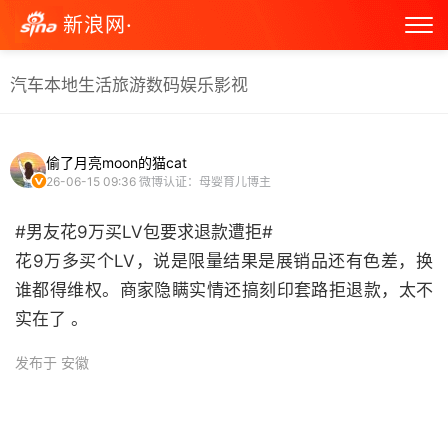
新浪网·
汽车
本地生活
旅游
数码
娱乐
影视
偷了月亮moon的猫cat
26-06-15 09:36
微博认证：母婴育儿博主
#男友花9万买LV包要求退款遭拒#
花9万多买个LV，说是限量结果是展销品还有色差，换
谁都得维权。商家隐瞒实情还搞刻印套路拒退款，太不
实在了 。 ​
发布于 安徽