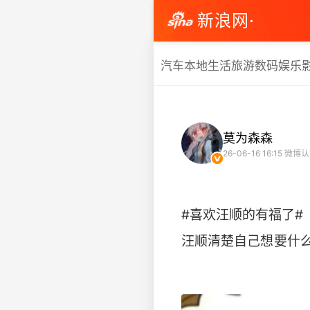
新浪网·
汽车
本地生活
旅游
数码
娱乐
莫为森森
26-06-16 16:15
微博认
#喜欢汪顺的有福了#
汪顺清楚自己想要什