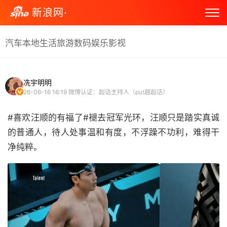
新浪网·
汽车
本地生活
旅游
数码
娱乐
影视
冼宇明明
26-06-16 16:19
微博认证：超话主持人（put越超话）
#喜欢汪顺的有福了#褪去冠军光环，汪顺只是踏实真诚
的普通人，待人处事温和有度，不浮躁不功利，难得干
净纯粹。 ​