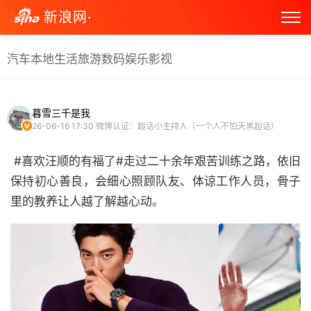
新浪网·
汽车
本地生活
旅游
数码
娱乐
影视
暮雪三千是我
26-06-16 17:30
微博认证：超话小主持人（一个人不怕天黑超话）
#喜欢汪顺的有福了#走过二十余年艰苦训练之路，依旧
保持初心善良，会细心照顾队友、体谅工作人员，骨子
里的教养让人越了解越心动。 ​