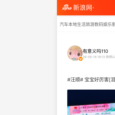
新浪网·
汽车
本地生活
旅游
数码
娱乐
有意义吗110
26-06-16 19:13
微博认
#汪顺# 宝宝好厉害[泪奔]