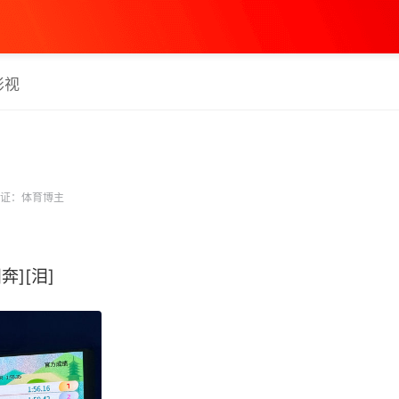
影视
证：体育博主
[泪] ​