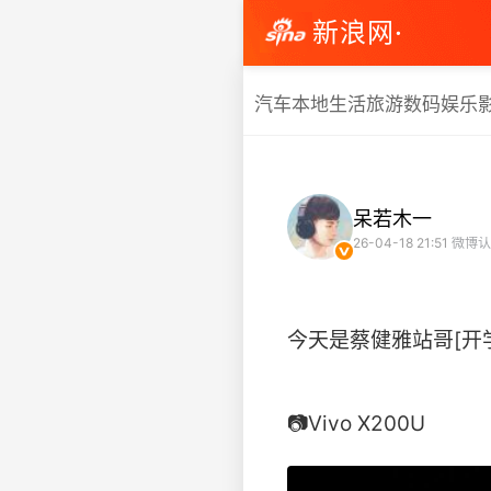
新浪网·
汽车
本地生活
旅游
数码
娱乐
呆若木一
26-04-18 21:51
微博认
今天是蔡健雅站哥[开
📷Vivo X200U ​