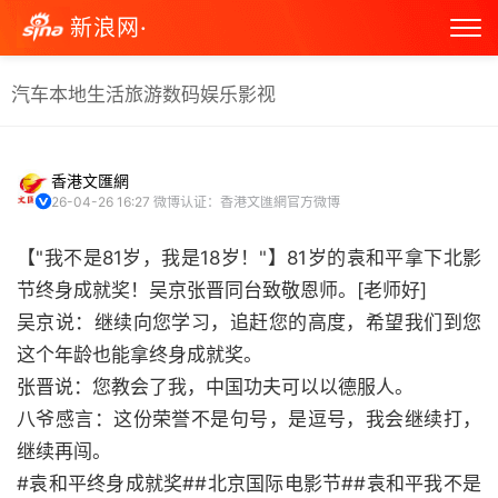
新浪网·
汽车
本地生活
旅游
数码
娱乐
影视
香港文匯網
26-04-26 16:27
微博认证：香港文匯網官方微博
【"我不是81岁，我是18岁！"】81岁的袁和平拿下北影
节终身成就奖！吴京张晋同台致敬恩师。[老师好]
吴京说：继续向您学习，追赶您的高度，希望我们到您
这个年龄也能拿终身成就奖。
张晋说：您教会了我，中国功夫可以以德服人。
八爷感言：这份荣誉不是句号，是逗号，我会继续打，
继续再闯。
#袁和平终身成就奖##北京国际电影节##袁和平我不是