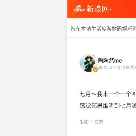
新浪网·
汽车
本地生活
旅游
数码
娱乐
陶陶然me
26-05-04 16:16
微博认
七月～我来一个一个
感觉郑思维听到七月喊爸爸，心
发布于 江苏