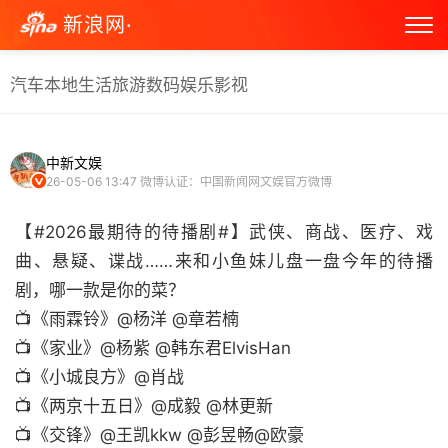
新浪网·
汽车
本地生活
旅游
数码
娱乐
影视
中新文娱
26-05-06 13:47
微博认证：中国新闻网文娱官方微博
【#2026最期待的待播剧#】武侠、商战、医疗、戏
曲、悬疑、谍战……来和小鱼妹儿盘一盘今年的待播
剧，哪一款是你的菜？
📺《雨霖铃》@杨洋 @章若楠
📺《家业》@杨紫 @韩东君ElvisHan
📺《小城良方》@肖战
📺《两京十五日》@成毅 @林更新
📺《交锋》@王凯kkw @彭昱畅@欧豪