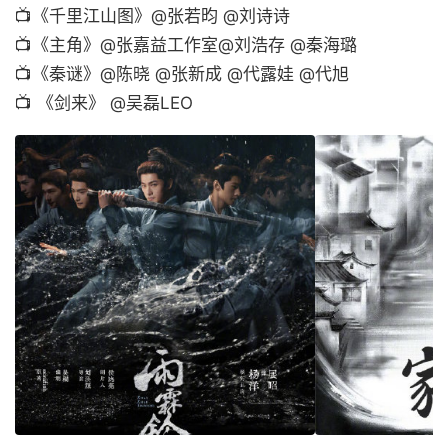
📺《千里江山图》@张若昀 @刘诗诗
📺《主角》@张嘉益工作室@刘浩存 @秦海璐
📺《秦谜》@陈晓 @张新成 @代露娃 @代旭
📺 《剑来》 @吴磊LEO