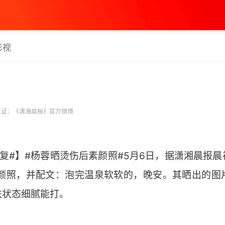
影视
证：《潇湘晨报》官方微博
复#】#杨蓉晒烫伤后素颜照#5月6日，据潇湘晨报
素颜照，并配文：泡完温泉软软的，晚安。其晒出的图
肤状态细腻能打。