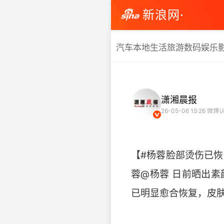
新浪网·
汽车
本地生活
旅游
数码
娱乐
潇湘晨报
26-05-06 15:26
微博认
【#杨蓉脸部烫伤已恢
蓉@杨蓉 日前晒出
已明显愈合恢复，皮