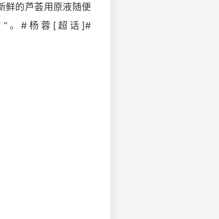
新鲜的芦荟用原液随便
。#杨蓉[超话]#