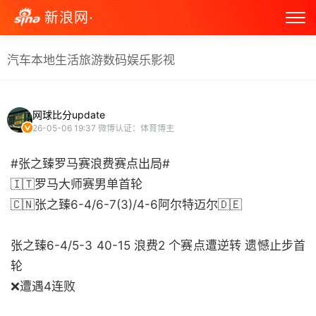
新浪网·
汽车
本地生活
旅游
数码
娱乐
影视
网球比分update
26-05-06 19:37
微博认证：体育博主
#张之臻罗马赛浪费赛点出局#
🇮🇹罗马大师赛男单首轮
🇨🇳张之臻6-4/6-7(3)/4-6阿尔特迈尔🇩🇪
张之臻6-4/5-3 40-15 浪费2 个赛点遭逆转 遗憾止步首
轮
❌遭遇4连败