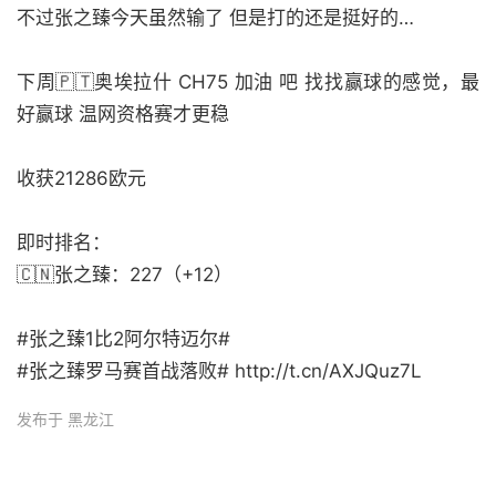
不过张之臻今天虽然输了 但是打的还是挺好的…
下周🇵🇹奥埃拉什 CH75 加油 吧 找找赢球的感觉，最
好赢球 温网资格赛才更稳
收获21286欧元
即时排名：
🇨🇳张之臻：227（+12）
#张之臻1比2阿尔特迈尔#
#张之臻罗马赛首战落败# http://t.cn/AXJQuz7L
发布于 黑龙江