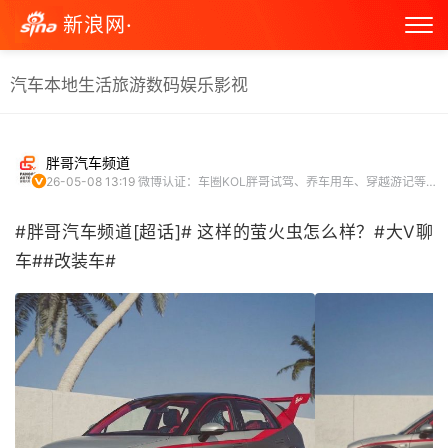
新浪网·
汽车
本地生活
旅游
数码
娱乐
影视
胖哥汽车频道
26-05-08 13:19
微博认证：车圈KOL胖哥试驾、养车用车、穿越游记等精彩内容。 微博VLOG博主
#胖哥汽车频道[超话]# 这样的萤火虫怎么样？#大V聊
车##改装车# ​